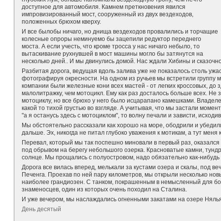
доступное для автомобиля. Камнем преткновения явился
импровизированный мост, сооруженный из двух вездеходов,
положенных брюхом кверху.
И все былобы ничаго, но днища вездеходов провалились и торчащие
колесные опроры неминуемо бы зацепили редуктор переднего
моста. А если учесть, что кроме тросса у нас ничаго небыло, то
вытаскивание рухнувшей в мост машины могло бы затянутся на
несколько дней.. И мы двинулись домой. Нас ждали Хибины и сказочн
Разбитая дорога, ведущая вдоль залива уже не показалось столь ужа
фотографируя окресности. На одном из ручьев мы встретили группу 
компании были железные кони всех мастей - от легких кроссовых, до
малолитражку, чем мотоцикл. Ему как раз досталось больше всех. Не 
мотоциклу, но все брюхо у него было исцарапано камешками. Владел
какой то тихой грустью во взгляде. А учитывая, что мы застали момен
"а я останусь здесь с мотоциклом", то волну печали и зависти, исход
Мы обстоятельно рассказали как хорошо на море, ободрили и убедили 
дальше. Эх, никогда не питал глубоко уважения к мотикам, а тут меня 
Перевал, который мы так поспешно миновали в первый раз, оказался 
под обрывом на берегу небольшого озерка. Красноватые камни, тундр
солнце. Мы прощались с полуостровом, надо обязательно как-нибудь 
Дорога все вилась вперед, мелькали за кустами озера и скалы, под в
Печенга. Проехав по ней пару километров, мы открыли несколько нов
наиболее грандиозен. С танком, покрашенным в немысленный для бо
знаменосцев, один из которых очень походил на Сталина.
И уже вечером, мы наслаждались огненными закатами на озере Нялья
День десятый