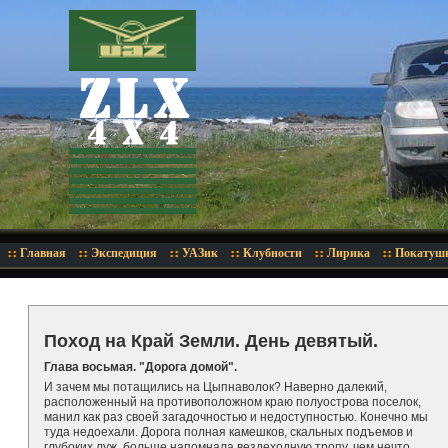
Главная
Экспедиция
УАЗик
Клубности
Лирика
Покатуш
Поход на Край Земли. День девятый.
Глава восьмая. "Дорога домой".
И зачем мы потащились на Цыпнаволок? Наверно далекий,
расположенный на противоположном краю полуострова поселок,
манил как раз своей загадочностью и недоступностью. Конечно мы
туда недоехали. Дорога полная камешков, скальных подъемов и
глубоких луж, больше напомнала вездеходную тропу, чем нечто