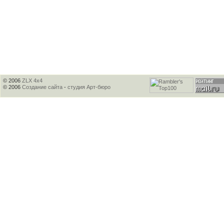
© 2006
ZLX 4x4
© 2006
Создание сайта
-
студия Арт-бюро