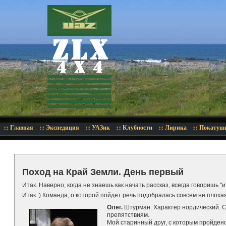
Главная
Экспедиция
УАЗик
Клубности
Лирика
Покатуш
Поход на Край Земли. День первый
Итак. Наверно, когда не знаешь как начать рассказ, всегда говоришь "и
Итак :) Команда, о которой пойдет речь подобралась совсем не плохая
Олег.
Штурман. Характер нордический. С
препятствиям.
Мой старинный друг, с которым пройдено