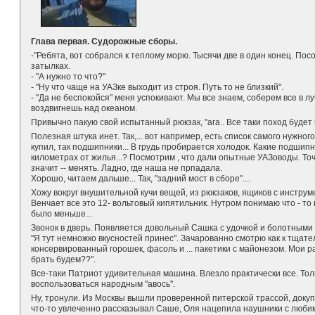
Глава первая. Судорожные сборы.
-"Ребята, вот собрался к теплому морю. Тысячи две в один конец. Пос
затылках.
- "А нужно то что?"
- "Ну что чаще на УАЗке выходит из строя. Путь то не близкий".
- "Да не беспокойся" меня успокивают. Мы все знаем, соберем все в лу
воздвигнешь над океаном.
Привычно пакую свой испытанный рюкзак, "ага.. Все таки поход будет 
Полезная штука инет. Так,... вот например, есть список самого нужного 
купил, так подшипники... В грудь пробирается холодок. Какие подшипн
километрах от жилья...? Посмотрим , что дали опытные УАЗоводы. Точ
значит -- менять. Ладно, где наша не прпадала.
Хорошо, читаем дальше... Так, "задний мост в сборе"....
Хожу вокруг внушительной кучи вещей, из рюкзаков, ящиков с инструм
Венчает все это 12- вольтовый кипятильник. Нутром понимаю что - то 
было меньше...
Звонок в дверь. Появляется довольный Сашка с удочкой и болотными
"Я тут немножко вкусностей принес". Зачарованно смотрю как к тща
консервированный горошек, фасоль и ... пакетики с майонезом. Мои р
брать будем??".
Все-таки Патриот удивительная машина. Влезло практически все. Тол
воспользоваться народным "авось".
Ну, тронули. Из Москвы вышли проверенной питерской трассой, докуп
что-то увлеченно рассказывал Саше, Оля нацепила наушники с любим