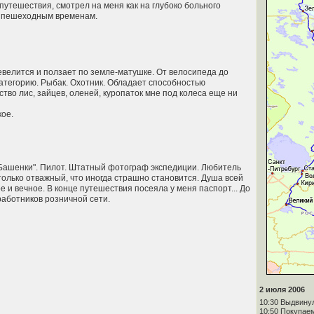
утешествия, смотрел на меня как на глубоко больного
по пешеходным временам.
шевелится и ползает по земле-матушке. От велосипеда до
категорию. Рыбак. Охотник. Обладает способностью
ство лис, зайцев, оленей, куропаток мне под колеса еще ни
кое.
 Башенки". Пилот. Штатный фотограф экспедиции. Любитель
только отважный, что иногда страшно становится. Душа всей
 и вечное. В конце путешествия посеяла у меня паспорт... До
 работников розничной сети.
2 июля 2006
10:30 Выдвину
10:50 Покупаем