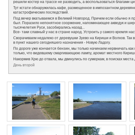
решили костер на трассе не разводить, а воспользоваться благами ц
Тут кстати обнаружилась кафе, размещенное в импозантном деревянно
катастрофических последствий.
Под вечер вкатываемся в Великий Новгород. Причем если обычно я про
был. Поразило непонятное сооржение, напоминающее акведук и широ
тысячелетия Руси, засобирались назад...
Все- таки славный у нас в стране народ. Устроить у самого кремля н
Сворачиваем недалеко от деревушки Зуево на Кириши и Волхов. Так 
в пункт нашего сегодняшего назначения - Новую Ладогу.
По дороге уже кончается бензин, мы только начинаем нервничать как 
только, что видевшему смаргивающюю лампу, аромат местного Кириш
Накормив Хрю до отвала, мы двинулись по сумеркам, в поисках места 
День второй