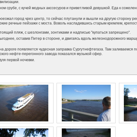
ивилизации.
м срубе, с кучей модных акссесуров и приветливой девушкой. Еда к сожелени
езжал город чрез центр, то сейчас плутанули и вышли на другую сторону рек
кие речные пейзажи с моста. Воволь насладившись старым кремлем, крепо
астоящий пляж, с шезлонгами, зонтиками и надписью "купаться запрещено".
выгоднее, оставив Питер в стороне, и двигаясь вдоль железнодорожного марш
на дороге появляется чудесная заправка Сургутнефтегаза. Там заливаемся по
ского нефте-перегонного завода показался музыкой сфер.
для первой ночевки.