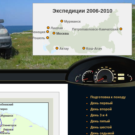
Экспедиции 2006-2010
Мурманск
Лиепая
Петропавловск-Камчатский
Венеция
Москва
ЛяРошель
Актау
Кош-Агач
Подготовка к походу
День первый
День второй
День 3 и 4
День пятый
День шестой
День седьмой