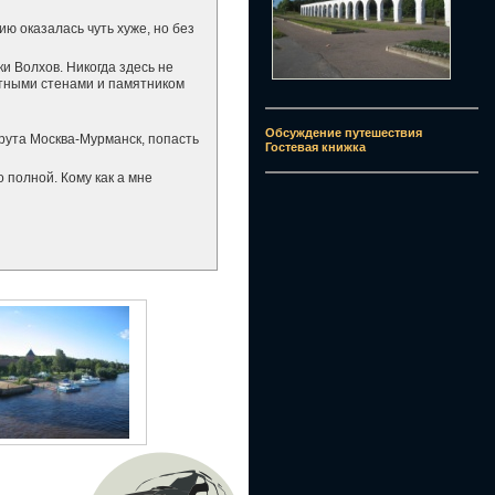
ю оказалась чуть хуже, но без
и Волхов. Никогда здесь не
стными стенами и памятником
Обсуждение путешествия
рута Москва-Мурманск, попасть
Гостевая книжка
 полной. Кому как а мне