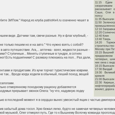
11:15 Едем 
сворачиваем
расказывает 
Саше, Оля в
попсу
11:35 Выехали
обите ЗИПом." Народ из клуба patriot4x4.ru озаченно чешет в
11:50 Зеленог
промышленнос
12:10 Заправка
12:20 Солнечн
чшем виде. Датчики там, свечи разные. Ну и флаг клубный, -
12:40 Клин
13:40 Тверь
14:20 Торж
не только пешим но и на авто." Что нужно взять с собой?
строительство 
Москву при Пет
в авто путешествие. Ага,... аптечка - взял, жидкости разные -
15:15 Вышний 
ики? Ступичные... Менять ступичные в тундре, в сотнях
придорожном
но! Есть подшипники! С размаху плюхаюсь на пол... Раз дали,
четверых, шни
них окна с вид
16:15 Выехали
17:30 Валдай
ентами и продуктами. Из кучи торчат туристические коврики.
19:30 Велики
не так... Вроде когда ходили в обычный, пеший поход, вещей
кремля
21:00 Выехали
22:30 Кириши,
 сапогами.
нефтеперера
тельно отмерянному походному рациону добавляется
воняет, дорога
аздумья прерывает звонок Олега: "ну что, надувную лодку
ько в последний момент я в сердцах вынес увесистый ящик с частью джиперск
ив забытый дома тосол. Хрю бежал легко, будто не замечая четверых человек
ой музыкой, Олег отмерял путь. Где то к Вышнему Волочку команда прогол