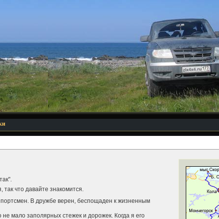
ки
так".
, так что давайте знакомится.
портсмен. В дружбе верен, беспощаден к жизненным
 не мало заполярных стежек и дорожек. Когда я его