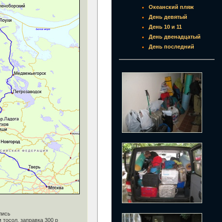
Океанский пляж
День девятый
День 10 и 11
День двенадцатый
День последний
лись
 тосол, заправка 300 р