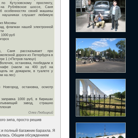
по Кутузовскому проспекту,
 на Рублёвское шоссе, Саня
об особенностях своей машины
 наушниках слушает любимую
 из Москвы
рад, флагман нашей электронной
ти
 1000 руб
огорск
ок, Саня рассказывает про
железной дороги из Петербурга в
ре 1 («Петров палец»)
Волочек, остановка, пообедали в
 кафе (наели на 400 руб на
цель не дожарили, в туалете у
ом на лес)
й Новгород, остановка, осмотр
 заправка 1000 руб, в Киришах
батывающий завод, страшно
 плохая
Олег Любицкий
ого зипа, просто решив
 и полный багажник барахла. Я
одалась. Общим обсуждением