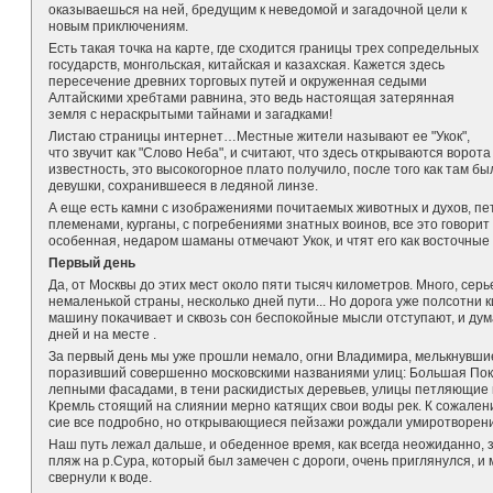
оказываешься на ней, бредущим к неведомой и загадочной цели к
новым приключениям.
Есть такая точка на карте, где сходится границы трех сопредельных
государств, монгольская, китайская и казахская. Кажется здесь
пересечение древних торговых путей и окруженная седыми
Алтайскими хребтами равнина, это ведь настоящая затерянная
земля с нераскрытыми тайнами и загадками!
Листаю страницы интернет…Местные жители называют ее "Укок",
что звучит как "Слово Неба", и считают, что здесь открываются воро
известность, это высокогорное плато получило, после того как там 
девушки, сохранившееся в ледяной линзе.
А еще есть камни с изображениями почитаемых животных и духов, п
племенами, курганы, с погребениями знатных воинов, все это говорит 
особенная, недаром шаманы отмечают Укок, и чтят его как восточны
Первый день
Да, от Москвы до этих мест около пяти тысяч километров. Много, се
немаленькой страны, несколько дней пути... Но дорога уже полсотни 
машину покачивает и сквозь сон беспокойные мысли отступают, и дума
дней и на месте .
За первый день мы уже прошли немало, огни Владимира, мелькнувшие
поразивший совершенно московскими названиями улиц: Большая Покро
лепными фасадами, в тени раскидистых деревьев, улицы петляющие не
Кремль стоящий на слиянии мерно катящих свои воды рек. К сожален
сие все подробно, но открывающиеся пейзажи рождали умиротворение
Наш путь лежал дальше, и обеденное время, как всегда неожиданно, 
пляж на р.Сура, который был замечен с дороги, очень приглянулся, и
свернули к воде.