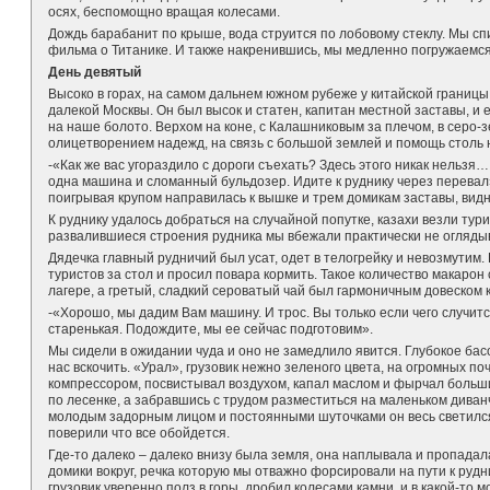
осях, беспомощно вращая колесами.
Дождь барабанит по крыше, вода струится по лобовому стеклу. Мы спи
фильма о Титанике. И также накренившись, мы медленно погружаемся 
День девятый
Высоко в горах, на самом дальнем южном рубеже у китайской границ
далекой Москвы. Он был высок и статен, капитан местной заставы, и 
на наше болото. Верхом на коне, с Калашниковым за плечом, в серо-
олицетворением надежд, на связь с большой землей и помощь стол
-«Как же вас угораздило с дороги съехать? Здесь этого никак нельзя… 
одна машина и сломанный бульдозер. Идите к руднику через перевал
поигрывая крупом направилась к вышке и трем домикам заставы, вид
К руднику удалось добраться на случайной попутке, казахи везли тури
развалившиеся строения рудника мы вбежали практически не огляды
Дядечка главный рудничий был усат, одет в телогрейку и невозмути
туристов за стол и просил повара кормить. Такое количество макарон 
лагере, а гретый, сладкий сероватый чай был гармоничным довеском 
-«Хорошо, мы дадим Вам машину. И трос. Вы только если чего случит
старенькая. Подождите, мы ее сейчас подготовим».
Мы сидели в ожидании чуда и оно не замедлило явится. Глубокое бас
нас вскочить. «Урал», грузовик нежно зеленого цвета, на огромных по
компрессором, посвистывал воздухом, капал маслом и фырчал больши
по лесенке, а забравшись с трудом разместиться на маленьком диванч
молодым задорным лицом и постоянными шуточками он весь светился
поверили что все обойдется.
Где-то далеко – далеко внизу была земля, она наплывала и пропада
домики вокруг, речка которую мы отважно форсировали на пути к рудн
грузовик уверенно полз в горы, дробил колесами камни, и в какой-то 