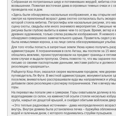
Собранная из потрепанных шкур и потемневших жердей, кибитка сто
возвышении. Пожилая восточная дама в огромных темных очках и с с
проводила нас в дом.
«Здесь были обнаружены наскальные изображения, и мы открыли не
смотря на преклонный возраст дама охотно согласилась быть экскурс
которой стояла кибитка. Петроглифы или наскальные рисунки, это м
сцену охоты, свадьбы или иного значимого мероприятия. Смешные че
рисунка были глубоко выбиты в камне чем-то острым. Время, ветер и 
древних художников, только слегка размыли изображения. Я немного 
обнаружил совершенно замечательного царька. Правитель сидел у к
была немыслимая корона, а на лице сияла обезоруживающая улыбка 
Для того чтобы попасть в запретные земли Укока нужно получить ра
администрации. К пограничникам в село Акташ, мы поспели за 15 мину
обошлись вежливо, проинструктировали на предмет границы и пятикил
коем случае и выдали пропуска. Очень помогло то, что мы заранее п
письмо со своими паспортными данными, местами работы и должностя
резолюцию «разрешить».
Райцентр Кош-Агач, оказался скорее маленьким городком, чем деревн
путеводитель Ля Футе. В местной администрации, монументальное 
поселком, внимательно расспрашивали куда мы направляемся и убеди
добавили свою резолюцию к росчерку пограничников. Уже к вечеру мы
горы.
На перевал мы попали уже к сумеркам. Горы охватывали долинку в по
водопадиками со склон, на каменистой осыпи стояли несколько избуш
сруба, накрыл их дощатой крышей, и снабдил обитыми войлоком двер
-«Это теплые радоновые источники» - дама неопределенного возраст
внутрь. Внутри домика была установлена печка – буржуйка обложенн
водой и галечным дном, с которого поднимались струйки пузырьков.