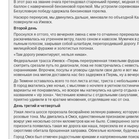
В этот раз на звание очага претендовал старенький примус, модная 
баллон с наверченной бензиновой горелкой. Мы устроили соревновани
Безусловную победу одержала бензиновая горелка.
Наскоро перекусив, мы двинулись дальше, миновали по объездной Ка
повернули на Ижевск.
Второй день
Проснулся я оттого, что вечерняя смена с кем-то отчаянно пререкала
раскачивалась на утреннем ветру, пахло сеном и навозом. Мужичек в 
пьяным голосом, закрывая собой шлагбаум, перегородивший дорогу. 
милицейской фуражке и золотистых погонах.
«Там дорогу ремонтируют, нельзя никак».
Федеральная трасса Ижевск –Пермь перегруженная тяжелыми фурам
схитрить срезали путь по диагонали, пока не повстречались с невест
охранниками. Впрочем, посулы и уговоры сделали свое дело и вот мы 
новенькая она мигом доставила нас без задержек в Пермь, ну а вечер
До Тюмени оставалось всего то пол листа атлас, триста с небольшим 
В город вкатились уже ночью, с мыслями о ночлеге в уютном гостини
варианты не понравились, но вскоре мы наткнулись на центр отдыха 
названием « vip зона». Чистенькие комнаты с отдельными санузлами
приятно удивили в те краткие мгновения, отделявшие нас от сна.
День третий и четвертый
Узкая лента шоссе прорезала бескрайнею зеленую равнину, которую
розовые тона. Мы двигались в Омск, единственным признаком цивили
вокруг уже несколько сотен километров как не было. Совершенно зате
горизонта появилась такая же дорога как наша, пересекла ее и нырну
сиротливо обитала брошенная заправка. Облезлые колонки, будочка к
Город Омск был отмечен радостными криками и напряженными поиска