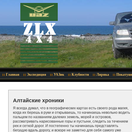
Главная
Экспедиция
УАЗик
Клубности
Лирика
Покатуш
Алтайские хроники
Я всегда думал, что в географических картах есть своего рода магия,
когда их берешь в руки и открываешь, то начинаешь невольно водить
пальцем по названиям далеких земель, морей и островов,
рассматривать нарисованные горы и пустыни, следить за течением
рек и сеткой дорог. И постепенно ты начинаешь представлять
бегущую вдаль дорогу, и вскоре не заметно для себя самого уже