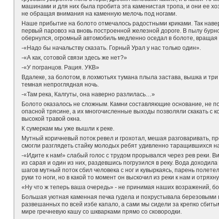
машинами и для них была пробита эта каменистая тропа, и они ее хоз
не обращая внимания на каменную мелочь под ногами.
Наше прибытие на болото отмечалось радостными криками. Так нав
первый паровоз на вновь построенной железной дороге. В пылу бурной 
обернулся, огромный автомобиль медленно оседал в болоте, вращая
-«Надо бы начальству сказать. Горный Урал у нас только один».
-«А как, сотовой связи здесь же нет?»
-«У погранцов. Рация. УКВ»
Вдалеке, за болотом, в лохмотьях тумана плыла застава, вышка и три
темная непроглядная ночь.
-«Там река, Калгуты, она наверно разлилась…»
Болото оказалось не сложным. Камни составляющие основание, не п
опасной трясине, а их многочисленные выходы позволяли скакать с к
высокой травой окна.
К сумеркам мы уже вышли к реке.
Мутный коричневый поток ревел и грохотал, мешая разговаривать, п
смогли разглядеть стайку молодых ребят удивленно таращившихся на 
-«Идите к нам!» слабый голос с трудом прорывался через рев реки.
из сарая и один из них, раздевшись погрузился в реку. Вода доходила
шагов мутный поток сбил человека с ног и кувыркаясь, парень полете
руки то ноги, но в какой то момент он выскочил из реки к нам и отрях
«Ну что ж теперь ваша очередь» - не принимая наших возражений, бое
Большая уютная каменная печка гудела и похрустывала березовыми
развешанных по всей избе капало, а сами мы сидели за крепко сбиты
мире гречневую кашу со шкварками прямо со сковородки.