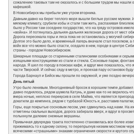
сожалению таковых там не оказалось и с большим трудом мы нашли о
кафешкой.
В Новосибирск мы прибыли уже утром вторника.
Давным-давно на берег теплого моря вышли беглые русские мужики. 
мягкому климату, срубили избы и стали там жить, распахивая близле
было у России там соседнее государство, что на гряду островов имел
«война». И потянулась дальняя-дальняя железная дорога от мест обж
Дорога пересекала горы и леса пока не остановилась у могучей сибирс
Долгое это было дело, и временный лагерь вначале стал поселком, а 
войн все что можно было спасти, оседало в нем, городе в центре Сиб
страны - городом Новосибирском.
Шикарные площади со старинными сталинскими особняками и серым
изящными конструкциями из стали и стекла. Сосновые парки, фонтан
народа. Я шел по городу в поисках кафе, и вдруг мне показалось, что 
части Тверской. И сейчас сяду в метро, и проехав пару остановок буд
Города Барнаул и Бийск мы прошли по окружной, и уже поздно вечеро
День пятый
Утро было ленивым. Многодневный бросок в хорошем темпе добавил у
давно поднялось, рядом шумела Катунь, и даже как-то не верилось чт
вчера ночью, неплохо перекусив в селе Майма, что является пригород
докатили до кемпинга, рядом с турбазой Юность и, расставив палатки,
Горы, еще покрытые сосновым лесом, уже сдвинулись над нами. На 
отметины скальных выходов, дорога забирала вверх, и вдруг в прос
полыхнули далекие снежные вершины.
Привычная двухрядка тракта постепенно становилась все более изви
прижимаясь то к одному склону, то перепрыгнув низким мостиком чере
всяческими «страшными» знаками ограничения скорости и крутого спу