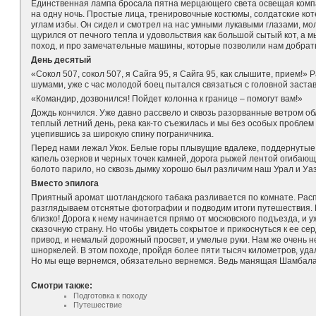
Единственная лампа бросала пятна мерцающего света освещая комп
на одну ночь. Простые лица, тренировочные костюмы, солдатские ко
углам избы. Он сидел и смотрел на нас умными лукавыми глазами, мо
щурился от печного тепла и удовольствия как большой сытый кот, а м
поход, и про замечательные машины, которые позволили нам добрать
День десятый
«Сокол 507, сокол 507, я Сайга 95, я Сайга 95, как слышите, прием!
шумами, уже с час молодой боец пытался связаться с головной застав
«Командир, дозвонился! Пойдет колонна к границе – помогут вам!»
Дождь кончился. Уже давно рассвело и сквозь разорванные ветром о
теплый летний день, река как-то съежилась и мы без особых проблем
уцепившись за широкую спину пограничника.
Перед нами лежал Укок. Белые горы плывущие вдалеке, поддернутые 
капель озерков и черных точек камней, дорога рыжей лентой огибаю
болото парило, но сквозь дымку хорошо был различим наш Урал и Уа
Вместо эпилога
Приятный аромат шотландского табака разливается по комнате. Рас
разглядываем отснятые фотографии и подводим итоги путешествия. Г
близко! Дорога к нему начинается прямо от московского подъезда, и 
сказочную страну. Но чтобы увидеть сокрытое и прикоснуться к ее с
привод, и немалый дорожный просвет, и умелые руки. Нам же очень н
шноркелей. В этом походе, пройдя более пяти тысяч километров, удал
Но мы еще вернемся, обязательно вернемся. Ведь манящая Шамбала д
Смотри также:
Подготовка к походу
Путешествие