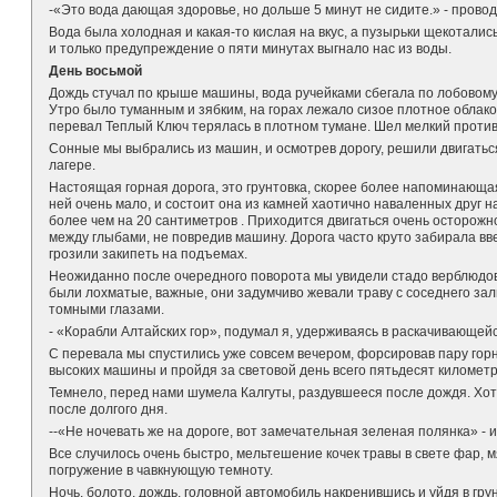
-«Это вода дающая здоровье, но дольше 5 минут не сидите.» - прово
Вода была холодная и какая-то кислая на вкус, а пузырьки щекотали
и только предупреждение о пяти минутах выгнало нас из воды.
День восьмой
Дождь стучал по крыше машины, вода ручейками сбегала по лобовому 
Утро было туманным и зябким, на горах лежало сизое плотное облако
перевал Теплый Ключ терялась в плотном тумане. Шел мелкий проти
Сонные мы выбрались из машин, и осмотрев дорогу, решили двигаться
лагере.
Настоящая горная дорога, это грунтовка, скорее более напоминающая
ней очень мало, и состоит она из камней хаотично наваленных друг н
более чем на 20 сантиметров . Приходится двигаться очень осторожн
между глыбами, не повредив машину. Дорога часто круто забирала в
грозили закипеть на подъемах.
Неожиданно после очередного поворота мы увидели стадо верблюдов
были лохматые, важные, они задумчиво жевали траву с соседнего зал
томными глазами.
- «Корабли Алтайских гор», подумал я, удерживаясь в раскачивающей
С перевала мы спустились уже совсем вечером, форсировав пару гор
высоких машины и пройдя за световой день всего пятьдесят километр
Темнело, перед нами шумела Калгуты, раздувшееся после дождя. Хоте
после долгого дня.
--«Не ночевать же на дороге, вот замечательная зеленая полянка» - и
Все случилось очень быстро, мельтешение кочек травы в свете фар, м
погружение в чавкнующую темноту.
Ночь, болото, дождь, головной автомобиль накренившись и уйдя в гру