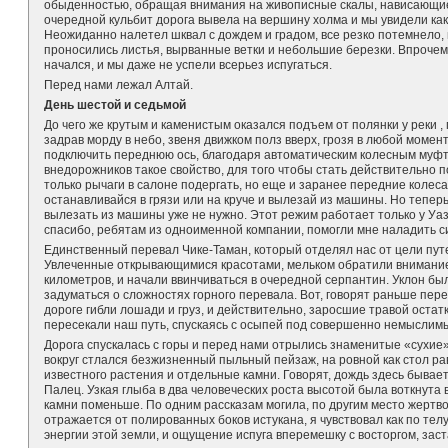
обыденностью, обращая внимания на живописные скалы, нависающие 
очередной кульбит дорога вывела на вершину холма и мы увидели как 
Неожиданно налетел шквал с дождем и градом, все резко потемнело
проносились листья, вырванные ветки и небольшие березки. Впрочем, 
начался, и мы даже не успели всерьез испугаться.
Перед нами лежал Алтай.
День шестой и седьмой
До чего же крутым и каменистым оказался подъем от полянки у реки ,
задрав морду в небо, звеня движком полз вверх, грозя в любой момент
подключить переднюю ось, благодаря автоматическим колесным муфта
внедорожников такое свойство, для того чтобы стать действительно
только рычаги в салоне подергать, но еще и заранее передние колеса
останавливайся в грязи или на круче и вылезай из машины. Но тепер
вылезать из машины уже не нужно. Этот режим работает только у Уазик
спасибо, ребятам из одноименной компании, помогли мне наладить с
Единственный перевал Чике-Таман, который отделял нас от цели пут
Увлеченные открывающимися красотами, мельком обратили внимание 
километров, и начали ввинчиваться в очередной серпантин. Уклон бы
задуматься о сложностях горного перевала. Вот, говорят раньше пер
дороге гибли лошади и груз, и действительно, заросшие травой остатк
пересекали наш путь, спускаясь с осыпей под совершенно немыслим
Дорога спускалась с горы и перед нами отрылись знаменитые «сухие»
вокруг стлался безжизненный пыльный пейзаж, на ровной как стол р
известного растения и отдельные камни. Говорят, дождь здесь бывает
Палец. Узкая глыба в два человеческих роста высотой была воткнута 
камни поменьше. По одним рассказам могила, по другим место жертв
отражается от полированных боков истукана, я чувствовал как по те
энергии этой земли, и ощущение испуга вперемешку с восторгом, зас