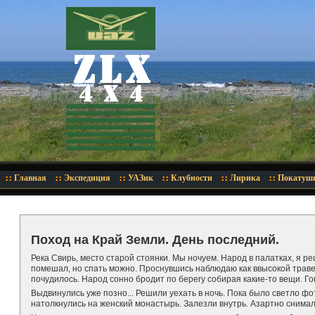
Главная
Экспедиция
УАЗик
Клубности
Лирика
Покатуш
Поход на Край Земли. День последний.
Река Свирь, место старой стоянки. Мы ночуем. Народ в палатках, я р
помешал, но спать можно. Проснувшись наблюдаю как ввысокой трав
почудилось. Народ сонно бродит по берегу собирая какие-то вещи. Гов
Выдвинулись уже позно... Решили уехать в ночь. Пока было светло фо
натолкнулись на женский монастырь. Залезли внутрь. Азартно снима