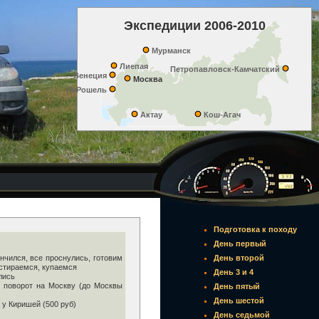
Экспедиции 2006-2010
Мурманск
Лиепая
Петропавловск-Камчатский
Венеция
Москва
ЛяРошель
Актау
Кош-Агач
Подготовка к походу
День первый
нчился, все проснулись, готовим
День второй
 стираемся, купаемся
День 3 и 4
лись
 поворот на Москву (до Москвы
День пятый
День шестой
 у Киришей (500 руб)
День седьмой