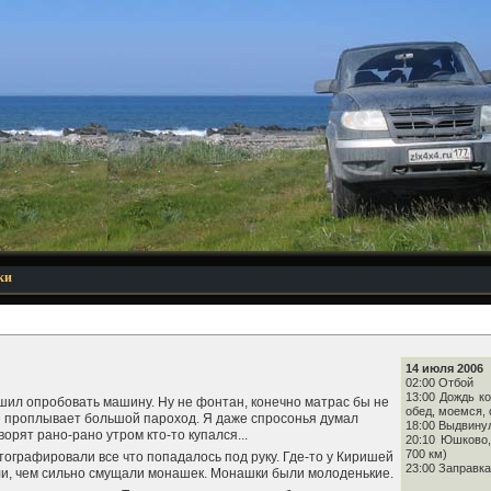
ки
14 июля 2006
02:00 Отбой
13:00 Дождь ко
ешил опробовать машину. Ну не фонтан, конечно матрас бы не
обед, моемся,
е проплывает большой пароход. Я даже спросонья думал
18:00 Выдвину
орят рано-рано утром кто-то купался...
20:10 Юшково,
700 км)
тографировали все что попадалось под руку. Где-то у Киришей
23:00 Заправка
ли, чем сильно смущали монашек. Монашки были молоденькие.