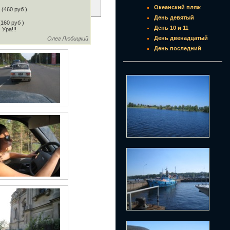
Океанский пляж
 (460 руб )
День девятый
(160 руб )
День 10 и 11
 Ура!!!
День двенадцатый
Олег Любицкий
День последний