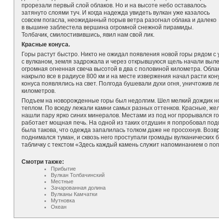
прорезали первый слой облаков. Но и на высоте небо оставалось
затянуто слоями туч. И когда надежда увидеть вулкан уже казалось
совсем погасла, неожиданный порыв ветра разогнал облака и далеко
в вышине заблестела вершина огромной снежной пирамиды.
Толбачик, смилостивившись, явил нам свой лик.
Красные конуса.
Горы растут быстро. Никто не ожидал появления новой горы рядом с 
с вулканом, земля задрожала и через открывшуюся щель начали выле
огромная огненная свеча высотой в два с половиной километра. Облак
накрыло все в радиусе 800 км и на месте извержения начал расти кон
конуса появлялись на свет. Полгода бушевали духи огня, уничтожив 
километров.
Подъем на новорожденные горы был недолгим. Шел мелкий дождик н
теплом. По всюду лежали камни самых разных оттенков. Красные, же
нашли пару ярко синих минералов. Местами из под ног прорывался гор
работает мощная печь. На одной из таких отдушин я попробовал под
была такова, что одежда запалилась толком даже не просохнув. Возв
поднимался туман, и сквозь него проступали громады вулканических 
табличку с текстом «Здесь каждый камень служит напоминанием о по
Смотри также:
Прибытие
Вулкан Толбачинский
Местные
Зачарованная долина
Вулканы Камчатки
Мутновка
Океан