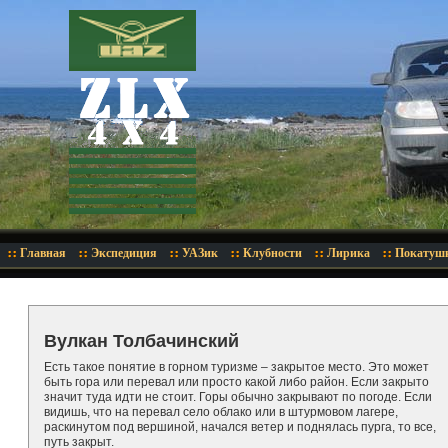
Главная
Экспедиция
УАЗик
Клубности
Лирика
Покатуш
Вулкан Толбачинский
Есть такое понятие в горном туризме – закрытое место. Это может
быть гора или перевал или просто какой либо район. Если закрыто
значит туда идти не стоит. Горы обычно закрывают по погоде. Если
видишь, что на перевал село облако или в штурмовом лагере,
раскинутом под вершиной, начался ветер и поднялась пурга, то все,
путь закрыт.