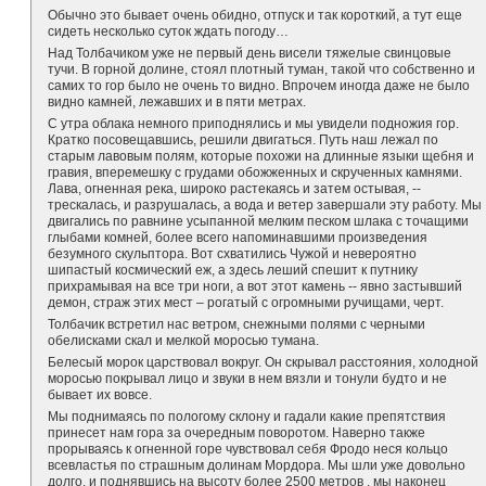
Обычно это бывает очень обидно, отпуск и так короткий, а тут еще
сидеть несколько суток ждать погоду…
Над Толбачиком уже не первый день висели тяжелые свинцовые
тучи. В горной долине, стоял плотный туман, такой что собственно и
самих то гор было не очень то видно. Впрочем иногда даже не было
видно камней, лежавших и в пяти метрах.
С утра облака немного приподнялись и мы увидели подножия гор.
Кратко посовещавшись, решили двигаться. Путь наш лежал по
старым лавовым полям, которые похожи на длинные языки щебня и
гравия, вперемешку с грудами обожженных и скрученных камнями.
Лава, огненная река, широко растекаясь и затем остывая, --
трескалась, и разрушалась, а вода и ветер завершали эту работу. Мы
двигались по равнине усыпанной мелким песком шлака с точащими
глыбами комней, более всего напоминавшими произведения
безумного скульптора. Вот схватились Чужой и невероятно
шипастый космический еж, а здесь леший спешит к путнику
прихрамывая на все три ноги, а вот этот камень -- явно застывший
демон, страж этих мест – рогатый с огромными ручищами, черт.
Толбачик встретил нас ветром, снежными полями с черными
обелисками скал и мелкой моросью тумана.
Белесый морок царствовал вокруг. Он скрывал расстояния, холодной
моросью покрывал лицо и звуки в нем вязли и тонули будто и не
бывает их вовсе.
Мы поднимаясь по пологому склону и гадали какие препятствия
принесет нам гора за очередным поворотом. Наверно также
прорываясь к огненной горе чувствовал себя Фродо неся кольцо
всевластья по страшным долинам Мордора. Мы шли уже довольно
долго, и поднявшись на высоту более 2500 метров , мы наконец